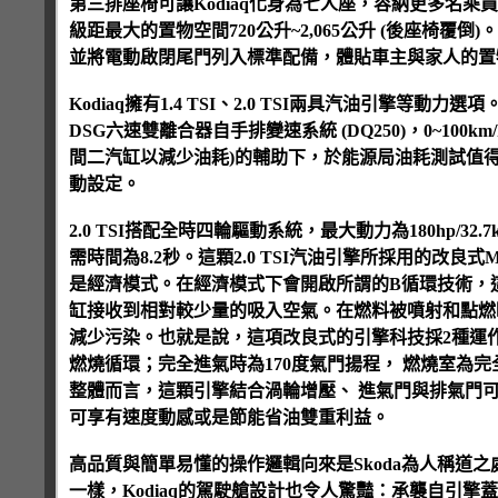
第三排座椅可讓Kodiaq化身為七人座，容納更多名乘員
級距最大的置物空間720公升~2,065公升 (後座椅覆
並將電動啟閉尾門列入標準配備，體貼車主與家人的置
Kodiaq擁有1.4 TSI、2.0 TSI兩具汽油引擎等動力選
DSG六速雙離合器自手排變速系統 (DQ250)，0~10
間二汽缸以減少油耗)的輔助下，於能源局油耗測試值得到14.
動設定。
2.0 TSI搭配全時四輪驅動系統，最大動力為180hp/32.7
需時間為8.2秒。這顆2.0 TSI汽油引擎所採用的改良式
是經濟模式。在經濟模式下會開啟所謂的B循環技術，
缸接收到相對較少量的吸入空氣。在燃料被噴射和點燃
減少污染。也就是說，這項改良式的引擎科技採2種運作模
燃燒循環；完全進氣時為170度氣門揚程， 燃燒室為完全進
整體而言，這顆引擎結合渦輪增壓、 進氣門與排氣門
可享有速度動感或是節能省油雙重利益。
高品質與簡單易懂的操作邏輯向來是Skoda為人稱道
一樣，Kodiaq的駕駛艙設計也令人驚豔：承襲自引