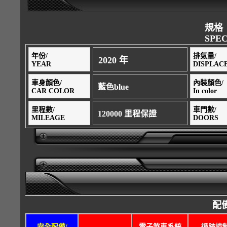
規格
SPEC
年份/
排氣量/
2020 年
YEAR
DISPLAC
車身顏色/
內裝顏色/
藍色blue
CAR COLOR
In color
里程數/
車門數/
120000 里程保證
MILEAGE
DOORS
配備
安全配備/
電子煞車系統
循跡控