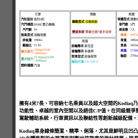
引擎
傳動
車體
汽缸設計
直列4缸
車體型式
運動
驅動型式
四輪驅動
汽門構造
DOHC雙凸輪軸
車門數
5門
16
汽門數
乘客數
7人
變速系統
雙離合器7速手自排
4697
進氣型式
渦輪增壓
車長
1984cc
1882
排氣量
車寬
底盤
11.65
1655
壓縮比
車高
前輪懸吊
麥花臣
180hp@3940
1738k
車重
後輪懸吊
多連桿
最大馬力
~6000rpm
2791
軸距
煞車型式
前後碟煞
32.6kgm@1500
最大扭力
~3940rpm
235/50R19
輪胎尺碼
燃料種類
汽油
擁有4米7長、可容納七名乘員以及超大空間的Kodiaq乃
功能性、卓越的室內空間以及絕佳C/P值。在同級競
駕駛輔助系統，行車資訊以及聯結性等創新越級配備，
Kodiaq車身線條簡潔、精準、俐落，尤其是鮮明且凹