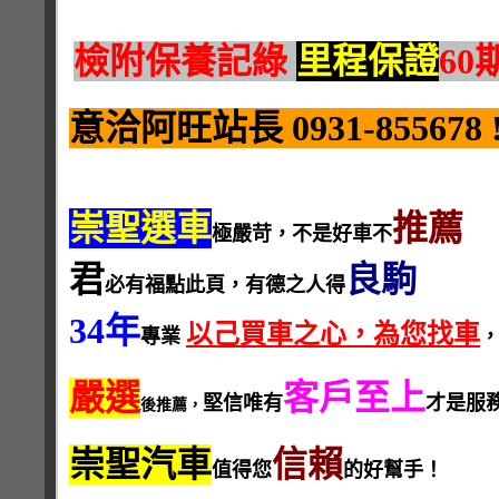
檢附保養記綠
里程保證
60
意洽阿旺站長 0931-855678 !
崇聖選車
推薦
極嚴苛，不是好車不
君
良駒
必有福點此頁，有德之人得
34年
以己買車之心，為您找車
專業
嚴選
客戶至上
堅信唯有
才是服
後推薦，
崇聖汽車
信賴
值得您
的好幫手！