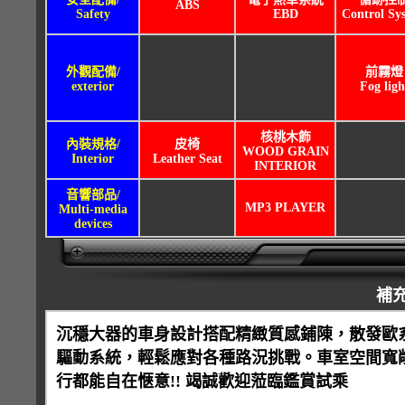
ABS
Safety
EBD
Control Sy
自動頭燈
外觀配備/
氙氣頭燈
前霧燈
Automatic
exterior
HID
Fog ligh
Headlights
核桃木飾
內裝規格/
皮椅
碳纖維飾
WOOD GRAIN
Interior
Leather Seat
fiber dec
INTERIOR
音響部品/
CD PLAYER
MP3 PLAYER
VCD PLA
Multi-media
devices
補
沉穩大器的車身設計搭配精緻質感鋪陳，散發歐
驅動系統，輕鬆應對各種路況挑戰。車室空間寬
行都能自在愜意!! 竭誠歡迎蒞臨鑑賞試乘