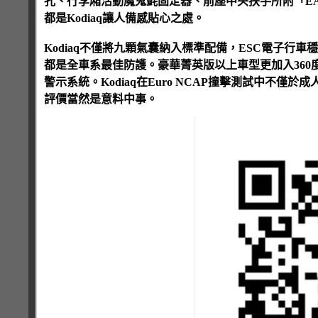
孔、行李廂活動魔鬼氈固定器、前座中央扶手所附「EA
都是Kodiaq讓人備感貼心之處。
Kodiaq不僅將九顆氣囊納入標準配備，ESC電子行
都是全車系最佳防護。豪華菁英版以上車型更加入360度
警示系統。Kodiaq在Euro NCAP撞擊測試中不
評價當然是意料中事。