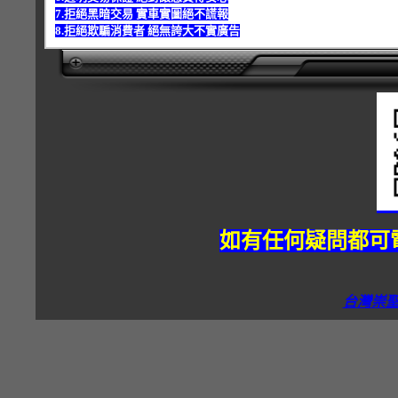
7.拒絕黑暗交易 實車實圖絕不謊報
8.拒絕欺騙消費者 絕無誇大不實廣告
如有任何疑問都可電
台灣崇