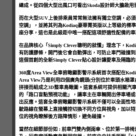
總成。從四個大型出風口可看出Skoda設計師大膽啟
而在大型SUV上後排乘員常常無法擁有獨立空調，必
空調」，並將其列為Kodiaq豪華菁英版以上等級的
座分享，這也是此級距中唯一搭配這項舒適性配備的車
在品牌核心「Simply Clever聰明的就懂」理念下，
有防護膠條，開門後它會自動彈出，可防止車門碰撞到
這個首創的全新Simply Clever貼心設計讓愛車及隔
360度Area View全車俯瞰顯影警示系統首次搭配在
Area View乃是利用四個廣角鏡頭(分別位於車頭水箱
拼接而組成之3D整車鳥瞰圖。這套系統可提供相關汽
的「路口盲點預視功能」，讓車主在車輛開出停車場或
出反應。這套全車俯瞰顯影警示系統不僅可以全面性地
駛路線在螢幕上直接觸控切換不同方位與視角，加以特
位的視角瞭解後方路障情形，避免碰撞。
當然在細節部份如 : 前車門雙內側雨傘、位於第一排椅