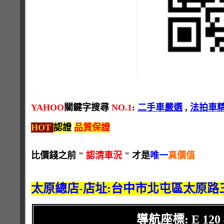
YAHOO
關鍵字搜尋
NO.1
:
二手車嚴選
,
法拍車
HOT
認證
品質保證
比價錢之前 "
認清車況
" 才是
唯一
真價值
太原總店-店址:台中市北屯區太原路三段
導航座標: E 120 42