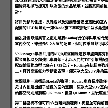
3D立體造型的水箱罩則刻劃出這款車的強壯特質。狹長
團隊特地擷取捷克引以為傲的水晶玻璃，並將其與前後
計。
將目光移到側邊，長軸距以及短前懸營造出寬敞的室內，
配備的LED尾燈則一如Skoda旗下車款搭配C型水晶造
而設計團隊最厲害之處則是將Kodiaq後保桿與車尾
室內空間，雖然是5+2人座的配置，但每位乘員都可享
Volkswagen集團共用的MQB底盤則是這款車能夠
壓金屬板以及超強化車骨架。若以入門的TSI引擎搭配前驅車
配四輪傳動車型也僅有1,738公斤。Kodiaq在抗
二。拜其高空氣力學精密表現，讓這款大型SUV能夠達到
空間規劃一直都是Skoda的強項：Kodiaq車身長度
尺寸內創建出超乎想像的室內空間：這款大型SUV室內長度為
頭部空間則是前座1,020mm、後座1,014mm，且後座
第二排座椅不僅可四/六分離向前覆倒，椅墊並可向前