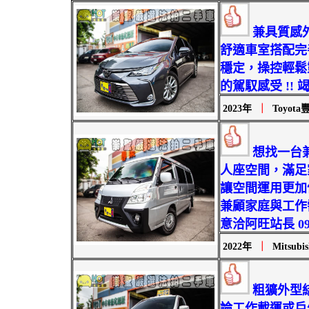
兼具質感
舒適車室搭配完
穩定，操控輕鬆
的駕馭感受 !! 竭
2023年
｜
Toyota豐
想找一台
人座空間，滿足
讓空間運用更加
兼顧家庭與工作
意洽阿旺站長 0931-
2022年
｜
Mitsubi
粗獷外型
論工作載運或戶