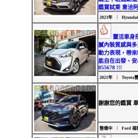
鑑賞試乘 意洽阿旺站長
2023年
｜
Hyunda
靈活車身
膩內裝質感與多
動力表現，帶來
能自在出發、安心
855678 !!!
2021年
｜
Toyota豐
謝謝您的鑑賞 
整備中
｜
Ford 福