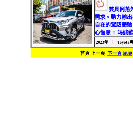
兼具俐落
需求。動力輸出
自在的駕馭體驗
心愜意 !! 竭誠歡
2023年
｜
Toyota
首頁 上一頁
下一頁
尾頁