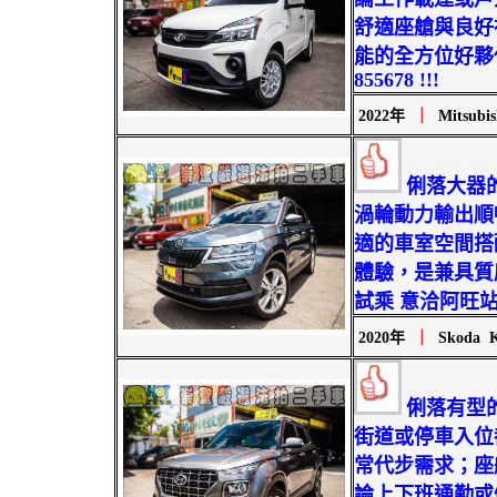
舒適座艙與良好
能的全方位好夥伴
855678 !!!
2022年
｜
Mitsubi
俐落大器
渦輪動力輸出順
適的車室空間搭
體驗，是兼具質
試乘 意洽阿旺站長 0
2020年
｜
Skoda Ka
俐落有型
街道或停車入位
常代步需求；座
論上下班通勤或